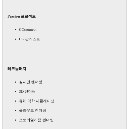
Passion 프로젝트
CGconnect
CG 팟캐스트
테크놀러지
실시간 렌더링
3D 렌더링
유체 역학 시뮬레이션
클라우드 렌더링
포토리얼리즘 렌더링