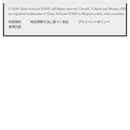
© 2026 Chaos Software EOOD. All Rights reserved. Chaos®, V-Ray® and Phoenix FD®
are registered trademarks of Chaos Software EOOD in Bulgaria and/or other countries.
利用規約
特定商取引法に基づく表記
プライバシーポリシー
使用許諾