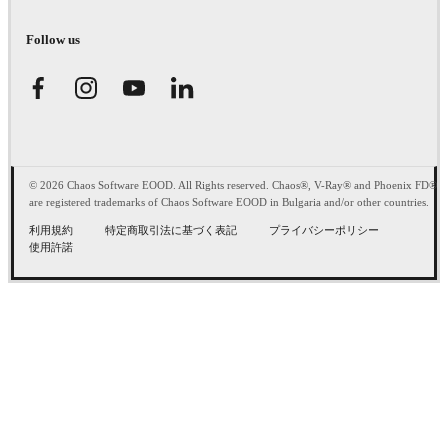
Follow us
© 2026 Chaos Software EOOD. All Rights reserved. Chaos®, V-Ray® and Phoenix FD®
are registered trademarks of Chaos Software EOOD in Bulgaria and/or other countries.
利用規約
特定商取引法に基づく表記
プライバシーポリシー
使用許諾