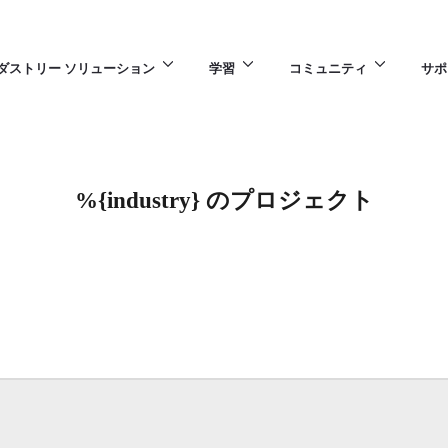
ダストリー ソリューション
学習
コミュニティ
サポ
%{industry} のプロジェクト