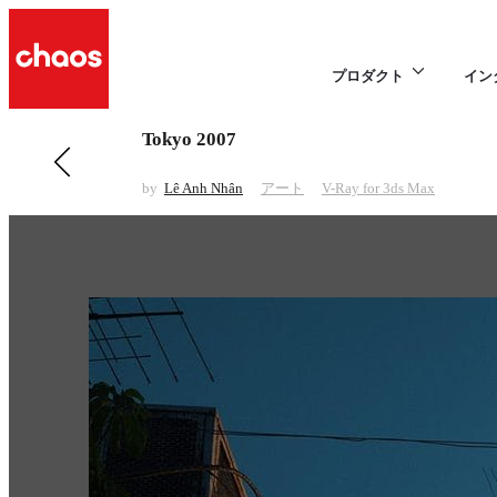
プロダクト
イン
Tokyo 2007
前の アート 項目
Bug Theater
by
Lê Anh Nhân
アート
V-Ray for 3ds Max