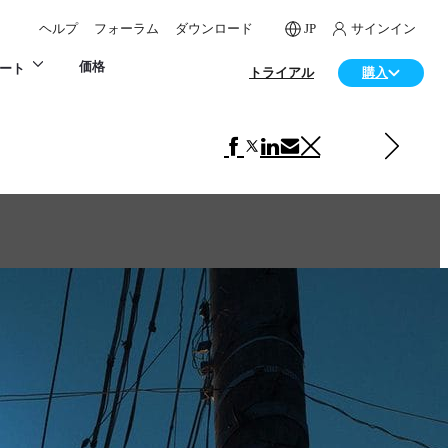
ヘルプ
フォーラム
ダウンロード
JP
サインイン
価格
ート
トライアル
購入
次の アート 項目
CG2 2016