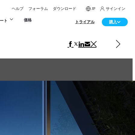
ヘルプ
フォーラム
ダウンロード
JP
サインイン
価格
ート
トライアル
購入
次の インテリアデザイン 項目
Poliform