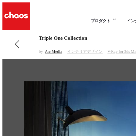
プロダクト
イン
Triple One Collection
前の インテリアデザイン 項目
Chelsea Island
by
Arc Media
インテリアデザイン
V-Ray for 3ds M