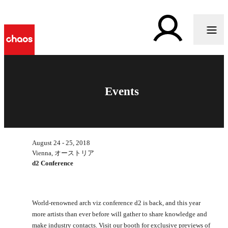
Events
August 24 - 25, 2018
Vienna, オーストリア
d2 Conference
World-renowned arch viz conference d2 is back, and this year
more artists than ever before will gather to share knowledge and
make industry contacts. Visit our booth for exclusive previews of