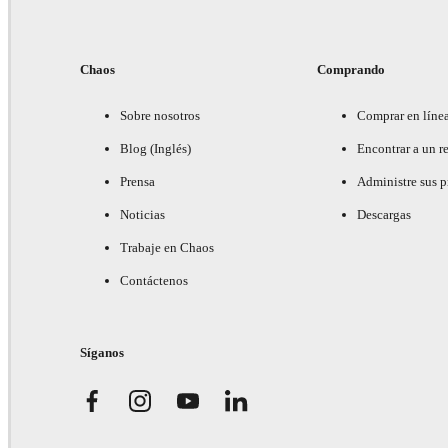
Chaos
Comprando
Sobre nosotros
Comprar en líne
Blog (Inglés)
Encontrar a un re
Prensa
Administre sus 
Noticias
Descargas
Trabaje en Chaos
Contáctenos
Síganos