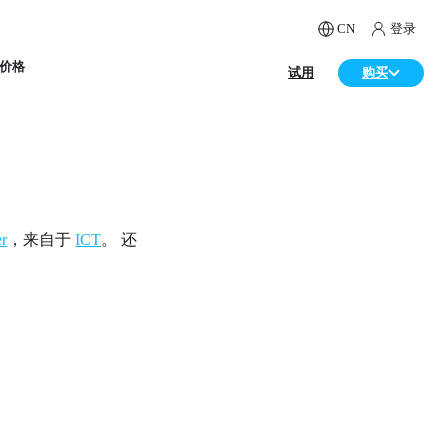
CN
登录
价格
试用
购买
er
，来自于
ICT
。 还