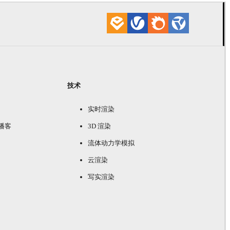
技术
实时渲染
e 播客
3D 渲染
流体动力学模拟
云渲染
写实渲染