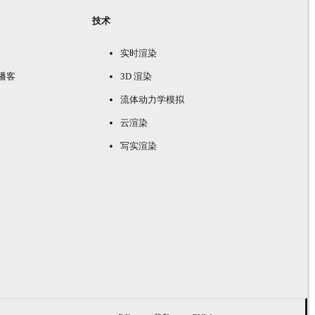
技术
实时渲染
e 播客
3D 渲染
流体动力学模拟
云渲染
写实渲染