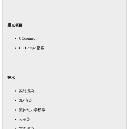
重点项目
CGconnect
CG Garage 播客
技术
实时渲染
3D 渲染
流体动力学模拟
云渲染
写实渲染