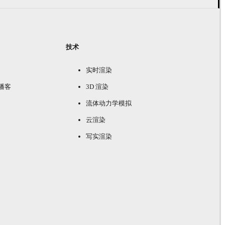
技术
实时渲染
e 播客
3D 渲染
流体动力学模拟
云渲染
写实渲染