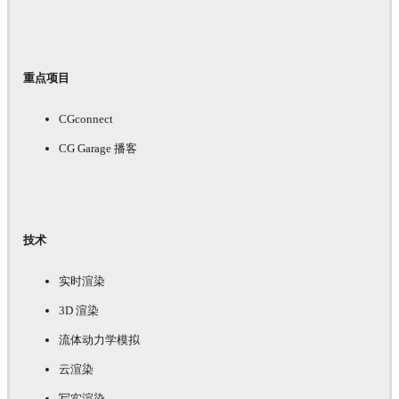
重点项目
CGconnect
CG Garage 播客
技术
实时渲染
3D 渲染
流体动力学模拟
云渲染
写实渲染