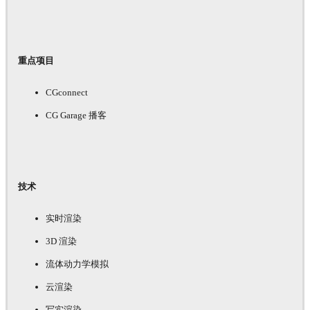
重点项目
CGconnect
CG Garage 播客
技术
实时渲染
3D 渲染
流体动力学模拟
云渲染
写实渲染