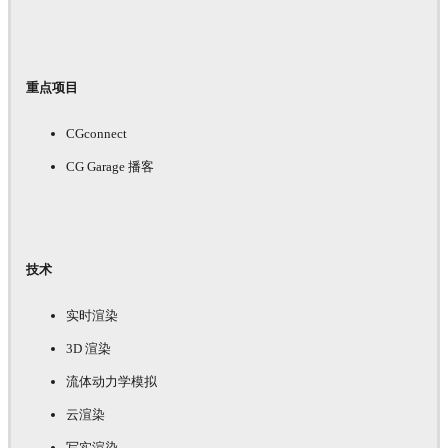
重点项目
CGconnect
CG Garage 播客
技术
实时渲染
3D 渲染
流体动力学模拟
云渲染
写实渲染