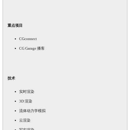
重点项目
CGconnect
CG Garage 播客
技术
实时渲染
3D 渲染
流体动力学模拟
云渲染
写实渲染