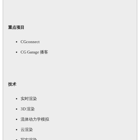
重点项目
CGconnect
CG Garage 播客
技术
实时渲染
3D 渲染
流体动力学模拟
云渲染
写实渲染