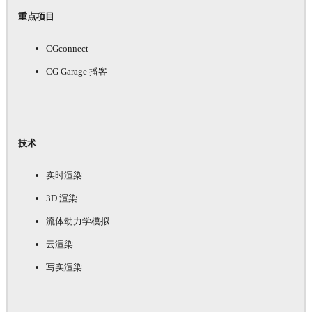
重点项目
CGconnect
CG Garage 播客
技术
实时渲染
3D 渲染
流体动力学模拟
云渲染
写实渲染