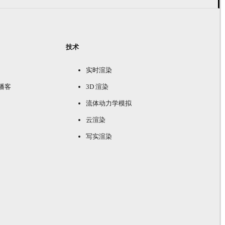
技术
实时渲染
e 播客
3D 渲染
流体动力学模拟
云渲染
写实渲染