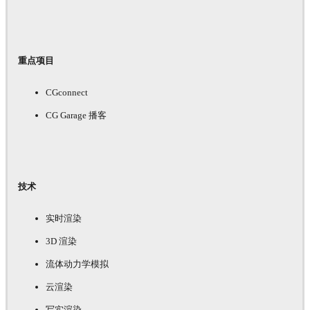
重点项目
CGconnect
CG Garage 播客
技术
实时渲染
3D 渲染
流体动力学模拟
云渲染
写实渲染