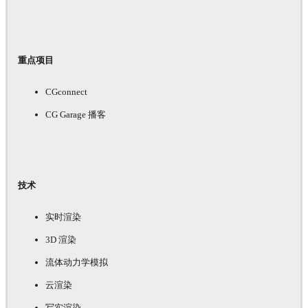
重点项目
CGconnect
CG Garage 播客
技术
实时渲染
3D 渲染
流体动力学模拟
云渲染
写实渲染