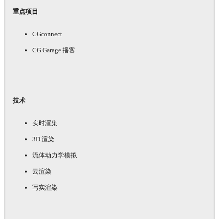
重点项目
CGconnect
CG Garage 播客
技术
实时渲染
3D 渲染
流体动力学模拟
云渲染
写实渲染