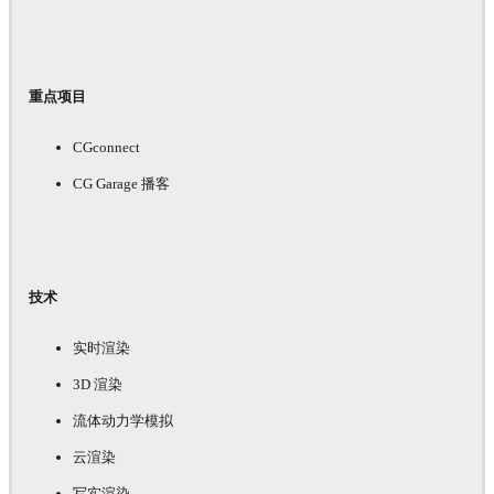
重点项目
CGconnect
CG Garage 播客
技术
实时渲染
3D 渲染
流体动力学模拟
云渲染
写实渲染