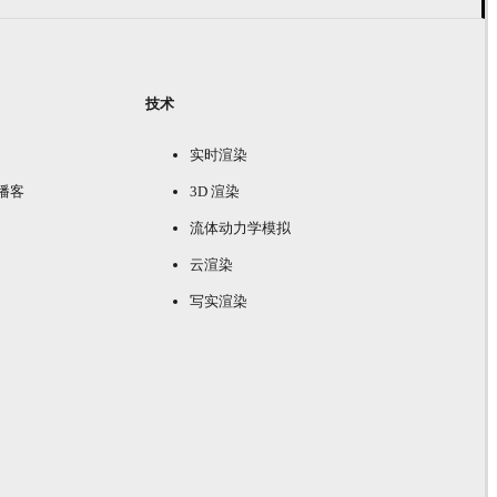
技术
实时渲染
e 播客
3D 渲染
流体动力学模拟
云渲染
写实渲染