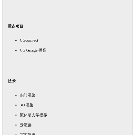
重点项目
CGconnect
CG Garage 播客
技术
实时渲染
3D 渲染
流体动力学模拟
云渲染
写实渲染