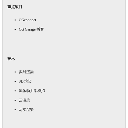
重点项目
CGconnect
CG Garage 播客
技术
实时渲染
3D 渲染
流体动力学模拟
云渲染
写实渲染