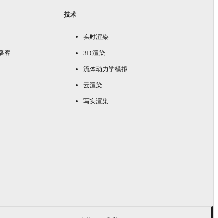
技术
实时渲染
e 播客
3D 渲染
流体动力学模拟
云渲染
写实渲染