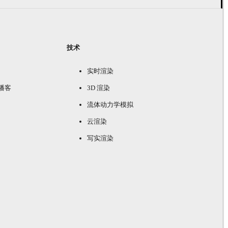
技术
实时渲染
e 播客
3D 渲染
流体动力学模拟
云渲染
写实渲染