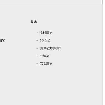
技术
实时渲染
e 播客
3D 渲染
流体动力学模拟
云渲染
写实渲染