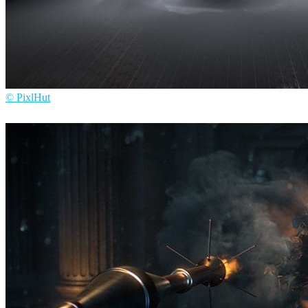
© PixlHut
PixlHut
广告