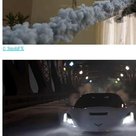
© StrobFX
StrobFX
广告