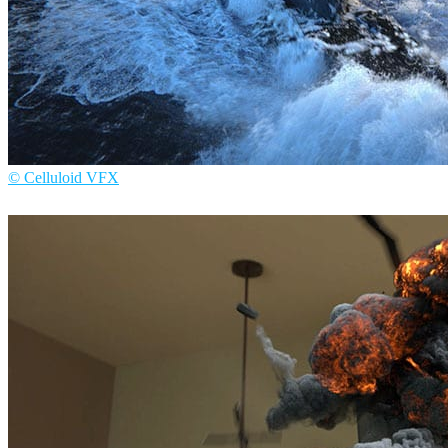
© Celluloid VFX
Celluloid VFX
电视