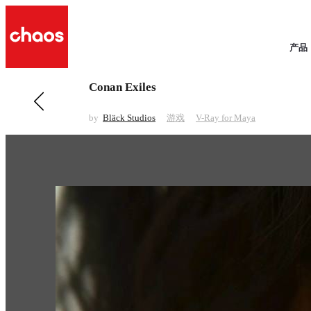
产品
Conan Exiles
前一 游戏
Halo Wars 2
by
Bläck Studios
游戏
V-Ray for Maya