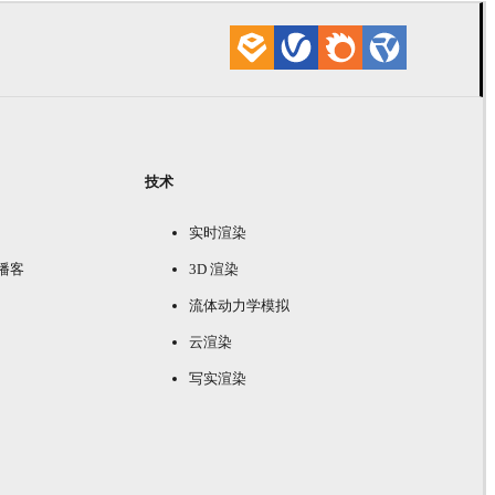
技术
实时渲染
e 播客
3D 渲染
流体动力学模拟
云渲染
写实渲染