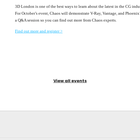
3D London is one of the best ways to learn about the latest in the CG ind
For October’s event, Chaos will demonstrate V-Ray, Vantage, and Phoenix’s
a Q&A session so you can find out more from Chaos experts.
Find out more and register >
View all events