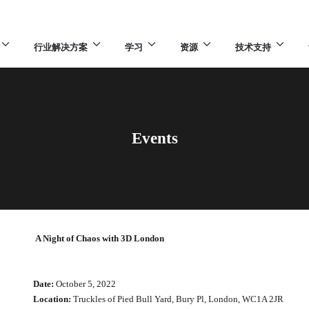
行业解决方案
学习
资源
技术支持
Events
A Night of Chaos with 3D London
Date:
October 5, 2022
Location:
Truckles of Pied Bull Yard, Bury Pl, London, WC1A 2JR