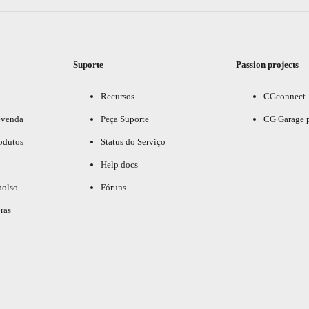
Suporte
Passion projects
Recursos
CGconnect
evenda
Peça Suporte
CG Garage 
odutos
Status do Serviço
Help docs
bolso
Fóruns
ras