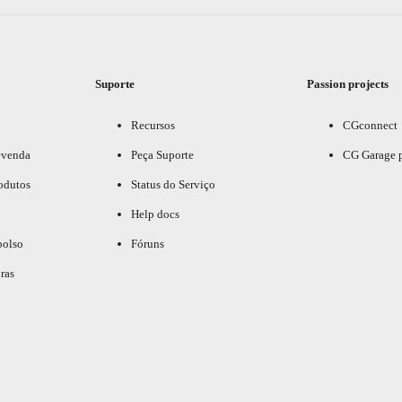
Suporte
Passion projects
Recursos
CGconnect
evenda
Peça Suporte
CG Garage 
odutos
Status do Serviço
Help docs
bolso
Fóruns
ras