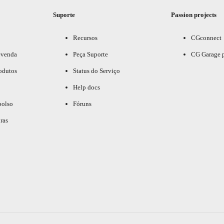
Suporte
Passion projects
Recursos
CGconnect
evenda
Peça Suporte
CG Garage 
odutos
Status do Serviço
Help docs
bolso
Fóruns
ras