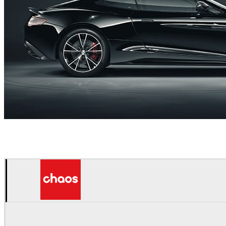
RealtimeUK
Automotriz