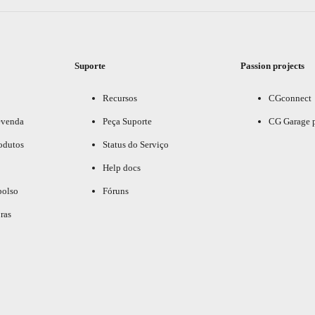
Suporte
Passion projects
Recursos
CGconnect
evenda
Peça Suporte
CG Garage 
odutos
Status do Serviço
Help docs
bolso
Fóruns
ras