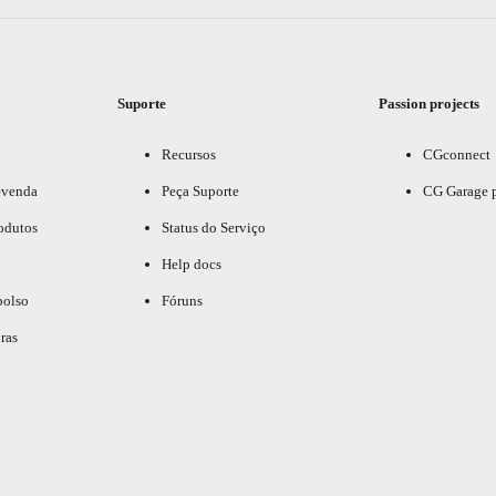
Suporte
Passion projects
Recursos
CGconnect
evenda
Peça Suporte
CG Garage 
odutos
Status do Serviço
Help docs
bolso
Fóruns
ras