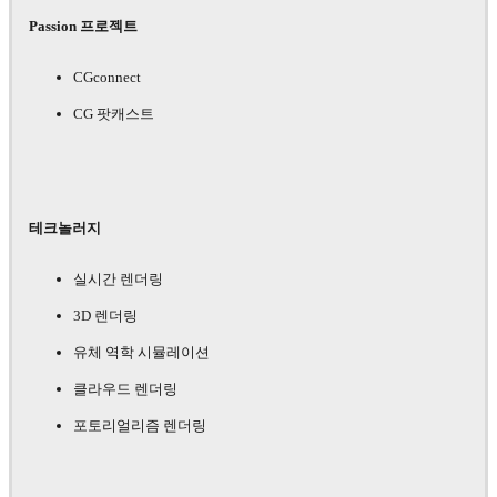
Passion 프로젝트
CGconnect
CG 팟캐스트
테크놀러지
실시간 렌더링
3D 렌더링
유체 역학 시뮬레이션
클라우드 렌더링
포토리얼리즘 렌더링