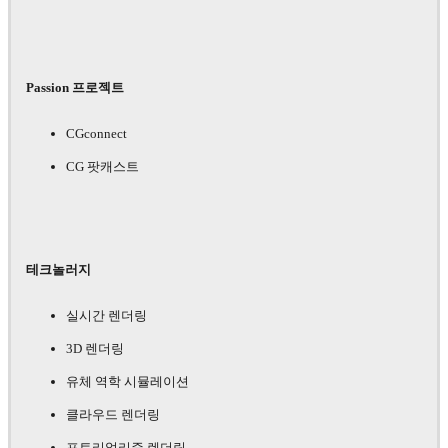
Passion 프로젝트
CGconnect
CG 팟캐스트
테크놀러지
실시간 렌더링
3D 렌더링
유체 역학 시뮬레이션
클라우드 렌더링
포토리얼리즘 렌더링