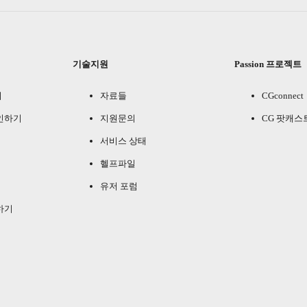
기술지원
Passion 프로젝트
기
자료들
CGconnect
인하기
지원문의
CG 팟캐스
서비스 상태
헬프파일
유저 포럼
하기