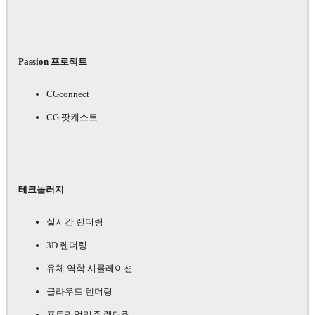
Passion 프로젝트
CGconnect
CG 팟캐스트
테크놀러지
실시간 렌더링
3D 렌더링
유체 역학 시뮬레이션
클라우드 렌더링
포토리얼리즘 렌더링