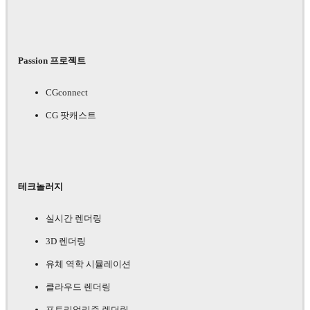
Passion 프로젝트
CGconnect
CG 팟캐스트
테크놀러지
실시간 렌더링
3D 렌더링
유체 역학 시뮬레이션
클라우드 렌더링
포토리얼리즘 렌더링