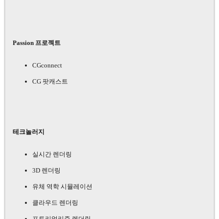
Passion 프로젝트
CGconnect
CG 팟캐스트
테크놀러지
실시간 렌더링
3D 렌더링
유체 역학 시뮬레이션
클라우드 렌더링
포토리얼리즘 렌더링