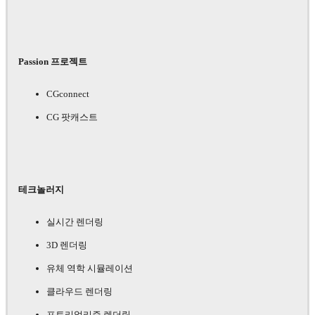
Passion 프로젝트
CGconnect
CG 팟캐스트
테크놀러지
실시간 렌더링
3D 렌더링
유체 역학 시뮬레이션
클라우드 렌더링
포토리얼리즘 렌더링