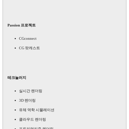
Passion 프로젝트
CGconnect
CG 팟캐스트
테크놀러지
실시간 렌더링
3D 렌더링
유체 역학 시뮬레이션
클라우드 렌더링
포토리얼리즘 렌더링