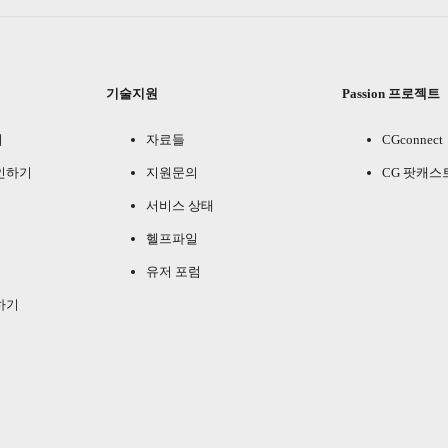
기술지원
Passion 프로젝트
기
자료들
CGconnect
인하기
지원문의
CG 팟캐스
서비스 상태
헬프파일
유저 포럼
하기