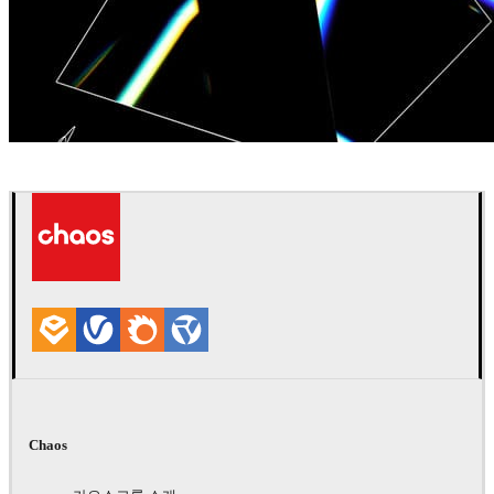
Jonathan Evans
아트
Chaos