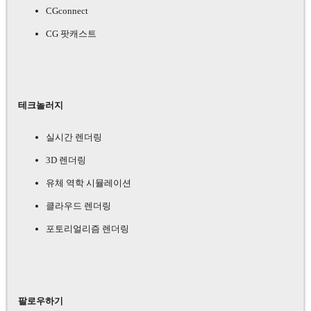
CGconnect
CG 팟캐스트
테크놀러지
실시간 렌더링
3D 렌더링
유체 역학 시뮬레이션
클라우드 렌더링
포토리얼리즘 렌더링
팔로우하기