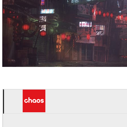
Florent Duport
아트