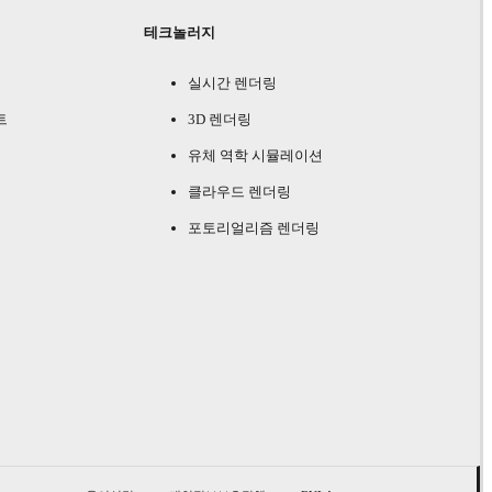
테크놀러지
실시간 렌더링
트
3D 렌더링
유체 역학 시뮬레이션
클라우드 렌더링
포토리얼리즘 렌더링