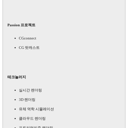
Passion 프로젝트
CGconnect
CG 팟캐스트
테크놀러지
실시간 렌더링
3D 렌더링
유체 역학 시뮬레이션
클라우드 렌더링
포토리얼리즘 렌더링