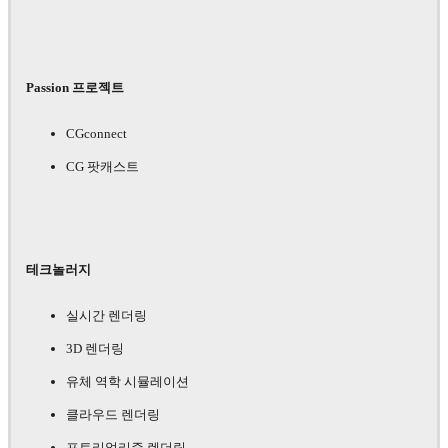
Passion 프로젝트
CGconnect
CG 팟캐스트
테크놀러지
실시간 렌더링
3D 렌더링
유체 역학 시뮬레이션
클라우드 렌더링
포토리얼리즘 렌더링